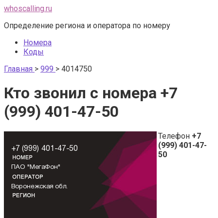
Перейти
whoscalling.ru
к
Определение региона и оператора по номеру
контенту
Номера
Коды
Главная
>
999
>
4014750
Кто звонил с номера +7
(999) 401-47-50
Телефон
+7
(999) 401-47-
50