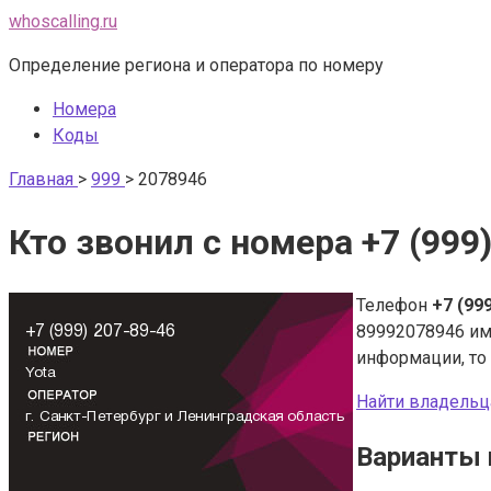
Перейти
whoscalling.ru
к
Определение региона и оператора по номеру
контенту
Номера
Коды
Главная
>
999
>
2078946
Кто звонил с номера +7 (999
Телефон
+7 (99
89992078946 и
информации, то
Найти владельц
Варианты 