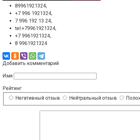
89961921324,
+7 996 1921324,
7 996 192 13 24,
tel:+79961921324,
+7 9961921324,
8 9961921324
Добавить комментарий
Имя
Рейтинг
Негативный отзыв
Нейтральный отзыв
Полож