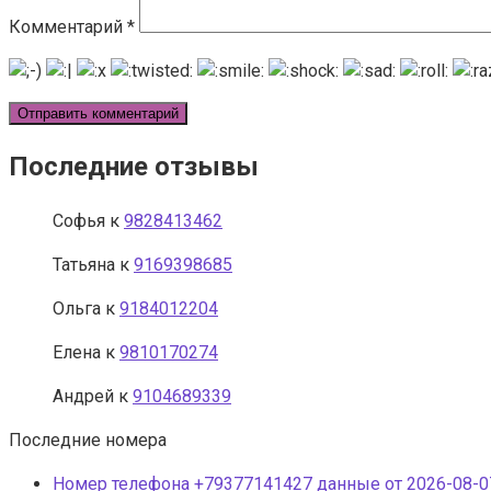
Комментарий
*
Последние отзывы
Софья
к
9828413462
Татьяна
к
9169398685
Ольга
к
9184012204
Елена
к
9810170274
Андрей
к
9104689339
Последние номера
Номер телефона +79377141427 данные от 2026-08-07