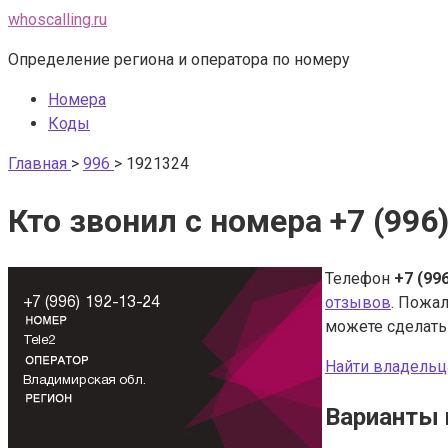
Перейти
whoscalling.ru
к
Определение региона и оператора по номеру
контенту
Номера
Коды
Главная
>
996
>
1921324
Кто звонил с номера +7 (996
Телефон
+7 (99
отзывов
. Пожал
можете сделат
Найти владельц
Варианты 