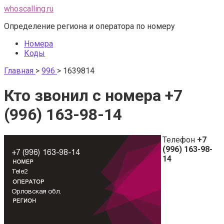
Перейти
whoscalling.ru
к
Определение региона и оператора по номеру
контенту
Номера
Коды
Главная
>
996
>
1639814
Кто звонил с номера +7
(996) 163-98-14
Телефон
+7
(996) 163-98-
14