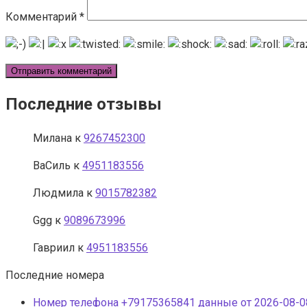
Комментарий
*
Последние отзывы
Милана
к
9267452300
ВаСиль
к
4951183556
Людмила
к
9015782382
Ggg
к
9089673996
Гавриил
к
4951183556
Последние номера
Номер телефона +79175365841 данные от 2026-08-08