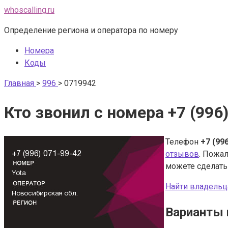
Перейти
whoscalling.ru
к
Определение региона и оператора по номеру
контенту
Номера
Коды
Главная
>
996
>
0719942
Кто звонил с номера +7 (996
Телефон
+7 (99
отзывов
. Пожал
можете сделат
Найти владельц
Варианты 