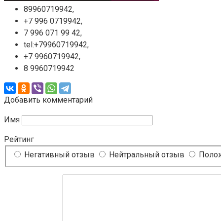
89960719942,
+7 996 0719942,
7 996 071 99 42,
tel:+79960719942,
+7 9960719942,
8 9960719942
Добавить комментарий
Имя
Рейтинг
Негативный отзыв
Нейтральный отзыв
Полож