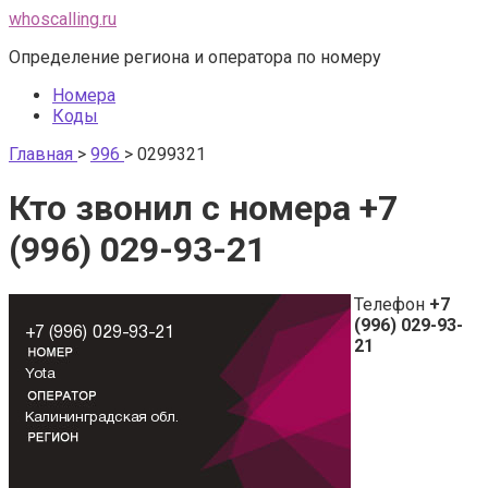
Перейти
whoscalling.ru
к
Определение региона и оператора по номеру
контенту
Номера
Коды
Главная
>
996
>
0299321
Кто звонил с номера +7
(996) 029-93-21
Телефон
+7
(996) 029-93-
21