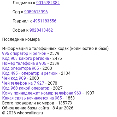
Людмила
к
9015782382
Ggg
к
9089673996
Гавриил
к
4951183556
Софья
к
9828413462
Последние номера
Информация о телефонных кодах (количество в базе)
996 оператор и регион
- 2579
Код 903 какого региона
- 2475
Номер телефона 8 906
- 2339
Код оператора 905
- 2200
Код 495 - оператор и регион
- 2134
Чей код 909
- 2080
Чей телефон на 7 927
- 2078
Код 968 какой оператор
- 2027
Кому принадлежит номер телефона 963
- 1907
Какая связь начинается на 985
- 1853
Всего проверили номеров - 135773
Обновление базы сайта - 8 Авг 2026
© 2026 whoscalling.ru