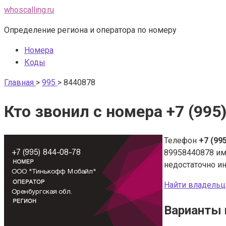
Перейти
whoscalling.ru
к
Определение региона и оператора по номеру
контенту
Номера
Коды
Главная
>
995
>
8440878
Кто звонил с номера +7 (995
Телефон
+7 (99
89958440878 и
недостаточно и
Найти владельц
Варианты 