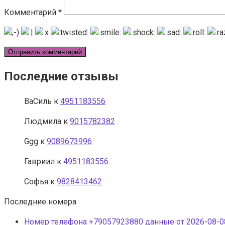
Комментарий
*
Последние отзывы
ВаСиль
к
4951183556
Людмила
к
9015782382
Ggg
к
9089673996
Гавриил
к
4951183556
Софья
к
9828413462
Последние номера
Номер телефона +79057923880 данные от 2026-08-08