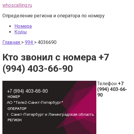
Перейти
whoscalling.ru
к
Определение региона и оператора по номеру
контенту
Номера
Коды
Главная
>
994
>
4036690
Кто звонил с номера +7
(994) 403-66-90
Телефон
+7
(994) 403-66-
90