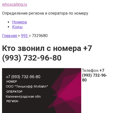
Перейти
whoscalling.ru
к
Определение региона и оператора по номеру
контенту
Номера
Коды
Главная
>
993
>
7329680
Кто звонил с номера +7
(993) 732-96-80
Телефон
+7
(993) 732-96-
80