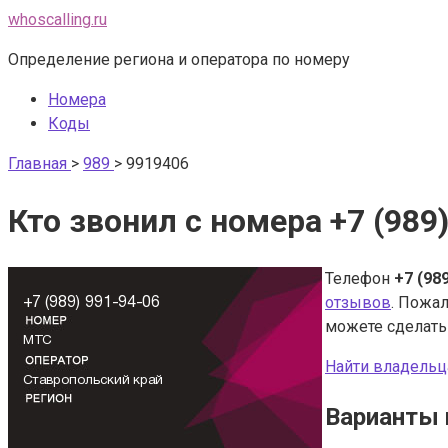
Перейти
whoscalling.ru
к
Определение региона и оператора по номеру
контенту
Номера
Коды
Главная
>
989
>
9919406
Кто звонил с номера +7 (989
Телефон
+7 (98
отзывов
. Пожал
можете сделат
Найти владельц
Варианты 