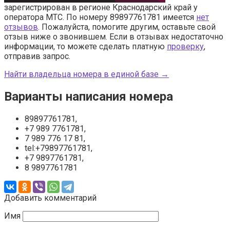
зарегистрирован в регионе Краснодарский край у
оператора МТС. По номеру 89897761781 имеется
нет
отзывов
. Пожалуйста, помогите другим, оставьте свой
отзыв ниже о звонившем. Если в отзывах недостаточно
информации, то можете сделать платную
проверку
,
отправив запрос.
Найти владельца номера в единой базе →
Варианты написания номера
89897761781,
+7 989 7761781,
7 989 776 17 81,
tel:+79897761781,
+7 9897761781,
8 9897761781
Добавить комментарий
Имя