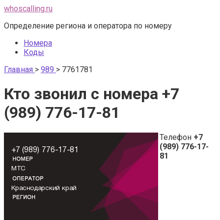
Перейти
whoscalling.ru
к
Определение региона и оператора по номеру
контенту
Номера
Коды
Главная
>
989
>
7761781
Кто звонил с номера +7
(989) 776-17-81
Телефон
+7
(989) 776-17-
81