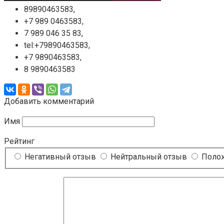
89890463583,
+7 989 0463583,
7 989 046 35 83,
tel:+79890463583,
+7 9890463583,
8 9890463583
Добавить комментарий
Имя
Рейтинг
Негативный отзыв
Нейтральный отзыв
Полож