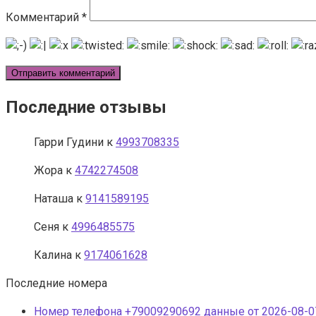
Комментарий
*
Последние отзывы
Гарри Гудини
к
4993708335
Жора
к
4742274508
Наташа
к
9141589195
Сеня
к
4996485575
Калина
к
9174061628
Последние номера
Номер телефона +79009290692 данные от 2026-08-07