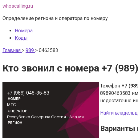
Перейти
whoscalling.ru
к
Определение региона и оператора по номеру
контенту
Номера
Коды
Главная
>
989
>
0463583
Кто звонил с номера +7 (989
Телефон
+7 (98
89890463583 и
недостаточно и
Найти владельц
Варианты 