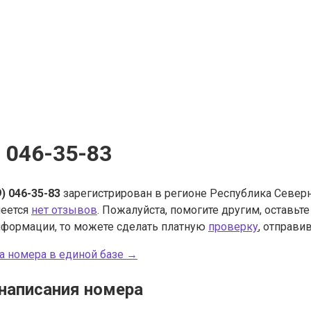
) 046-35-83
9) 046-35-83
зарегистрирован в регионе Республика Северна
меется
нет отзывов
. Пожалуйста, помогите другим, оставьт
нформации, то можете сделать платную
проверку
, отправив
а номера в единой базе →
написания номера