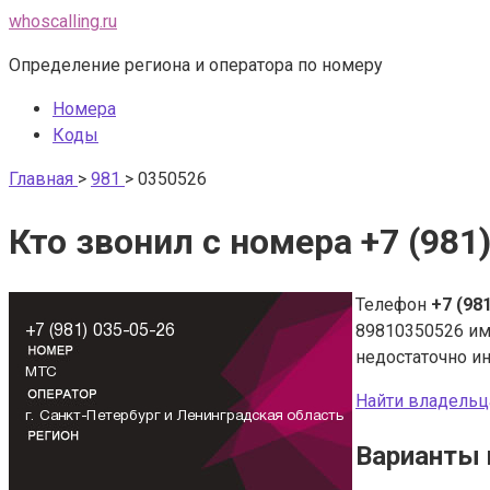
Перейти
whoscalling.ru
к
Определение региона и оператора по номеру
контенту
Номера
Коды
Главная
>
981
>
0350526
Кто звонил с номера +7 (981
Телефон
+7 (98
89810350526 и
недостаточно и
Найти владельц
Варианты 