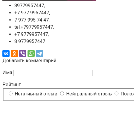
89779957447,
+7 977 9957447,
7 977 995 74 47,
tel:+79779957447,
+7 9779957447,
8 9779957447
Добавить комментарий
Имя
Рейтинг
Негативный отзыв
Нейтральный отзыв
Полож