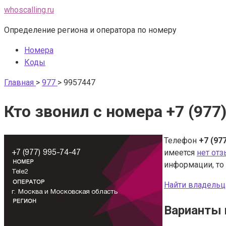
Перейти
whoscalling.ru
к
Определение региона и оператора по номеру
контенту
Номера
Коды
Главная
>
977
>
9957447
Кто звонил с номера +7 (977
Телефон
+7 (97
имеется
нет от
информации, то
Найти владельц
Варианты 