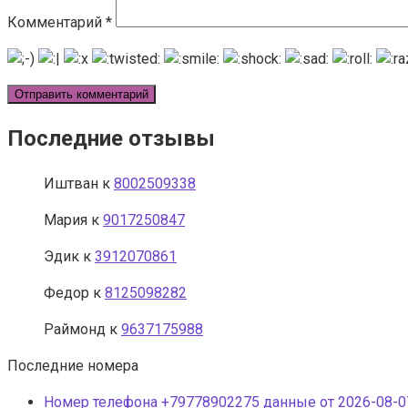
Комментарий
*
Последние отзывы
Иштван
к
8002509338
Мария
к
9017250847
Эдик
к
3912070861
Федор
к
8125098282
Раймонд
к
9637175988
Последние номера
Номер телефона +79778902275 данные от 2026-08-07