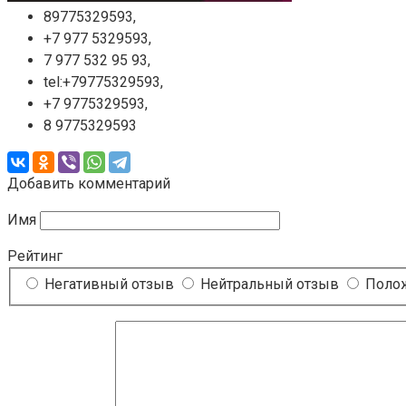
89775329593,
+7 977 5329593,
7 977 532 95 93,
tel:+79775329593,
+7 9775329593,
8 9775329593
Добавить комментарий
Имя
Рейтинг
Негативный отзыв
Нейтральный отзыв
Полож