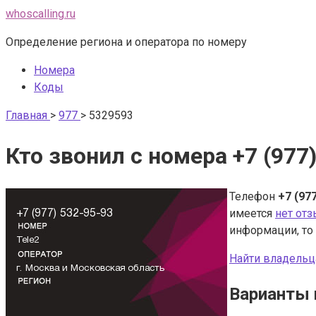
Перейти
whoscalling.ru
к
Определение региона и оператора по номеру
контенту
Номера
Коды
Главная
>
977
>
5329593
Кто звонил с номера +7 (977
Телефон
+7 (97
имеется
нет от
информации, то
Найти владельц
Варианты 