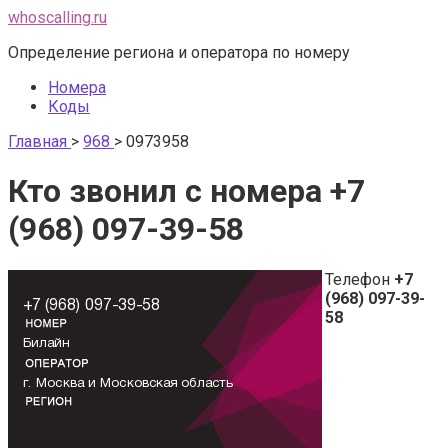
Перейти
whoscalling.ru
к
Определение региона и оператора по номеру
контенту
Номера
Коды
Главная
>
968
>
0973958
Кто звонил с номера +7
(968) 097-39-58
Телефон
+7
(968) 097-39-
58