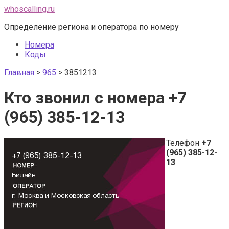
Перейти
whoscalling.ru
к
Определение региона и оператора по номеру
контенту
Номера
Коды
Главная
>
965
>
3851213
Кто звонил с номера +7
(965) 385-12-13
Телефон
+7
(965) 385-12-
13