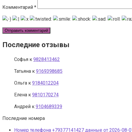
Комментарий
*
Последние отзывы
Софья
к
9828413462
Татьяна
к
9169398685
Ольга
к
9184012204
Елена
к
9810170274
Андрей
к
9104689339
Последние номера
Номер телефона +79377141427 данные от 2026-08-07