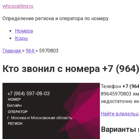
Перейти
whoscalling.ru
к
Определение региона и оператора по номеру
контенту
Номера
Коды
Главная
>
964
>
5970803
Кто звонил с номера +7 (964
Телефон
+7 (96
89645970803 и
недостаточно и
Найти владельц
Варианты 