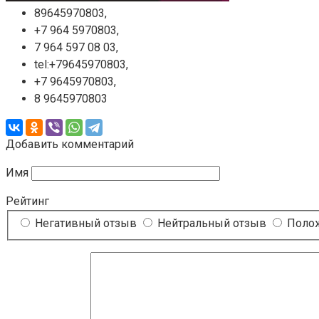
89645970803,
+7 964 5970803,
7 964 597 08 03,
tel:+79645970803,
+7 9645970803,
8 9645970803
Добавить комментарий
Имя
Рейтинг
Негативный отзыв
Нейтральный отзыв
Полож