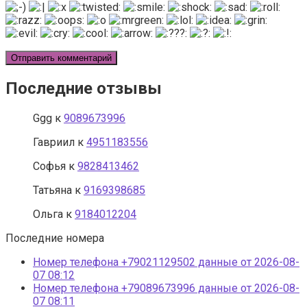
Последние отзывы
Ggg
к
9089673996
Гавриил
к
4951183556
Софья
к
9828413462
Татьяна
к
9169398685
Ольга
к
9184012204
Последние номера
Номер телефона +79021129502 данные от 2026-08-
07 08:12
Номер телефона +79089673996 данные от 2026-08-
07 08:11