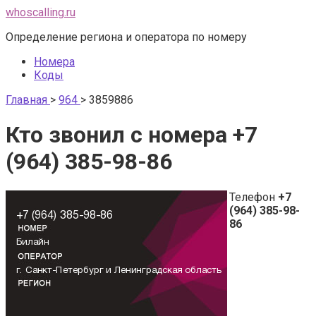
Перейти
whoscalling.ru
к
Определение региона и оператора по номеру
контенту
Номера
Коды
Главная
>
964
>
3859886
Кто звонил с номера +7
(964) 385-98-86
Телефон
+7
(964) 385-98-
86