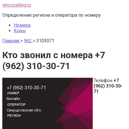
Перейти
whoscalling.ru
к
Определение региона и оператора по номеру
контенту
Номера
Коды
Главная
>
962
>
3103071
Кто звонил с номера +7
(962) 310-30-71
Телефон
+7
(962) 310-30-
71