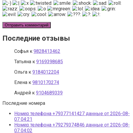
Последние отзывы
Софья
к
9828413462
Татьяна
к
9169398685
Ольга
к
9184012204
Елена
к
9810170274
Андрей
к
9104689339
Последние номера
Номер телефона +79377141427 данные от 2026-08-
07 04:21
Номер телефона +79279374846 данные от 2026-08-
07 04:02