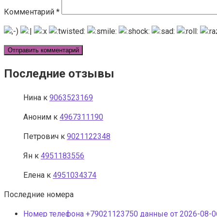
Комментарий
*
Последние отзывы
Нина
к
9063523169
Аноним
к
4967311190
Петрович
к
9021122348
Ян
к
4951183556
Елена
к
4951034374
Последние номера
Номер телефона +79021123750 данные от 2026-08-06