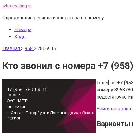
Перейти
whoscalling.ru
к
Определение региона и оператора по номеру
контенту
Номера
Коды
Главная
>
958
>
7806915
Кто звонил с номера +7 (958
Телефон
+7 (95
номеру 8958780
недостаточно и
Найти владельц
Варианты 