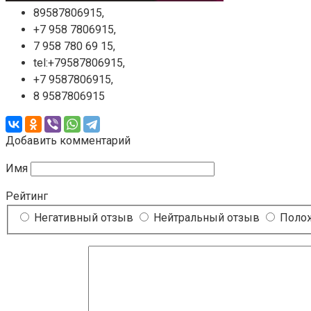
89587806915,
+7 958 7806915,
7 958 780 69 15,
tel:+79587806915,
+7 9587806915,
8 9587806915
Добавить комментарий
Имя
Рейтинг
Негативный отзыв
Нейтральный отзыв
Полож