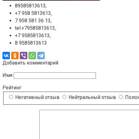
89585813613,
+7 958 5813613,
7 958 581 36 13,
tel:+79585813613,
+7 9585813613,
8 9585813613
Добавить комментарий
Имя
Рейтинг
Негативный отзыв
Нейтральный отзыв
Полож