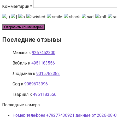
Комментарий
*
Последние отзывы
Милана
к
9267452300
ВаСиль
к
4951183556
Людмила
к
9015782382
Ggg
к
9089673996
Гавриил
к
4951183556
Последние номера
Номер телефона +79277430921 данные от 2026-08-08