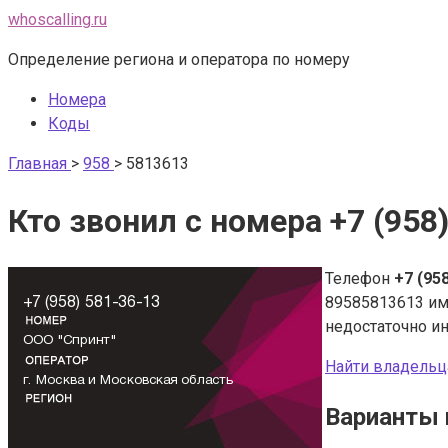
Перейти
whoscalling.ru
к
Определение региона и оператора по номеру
контенту
Номера
Коды
Главная
>
958
>
5813613
Кто звонил с номера +7 (958
Телефон
+7 (95
89585813613 и
недостаточно и
Найти владельц
Варианты 