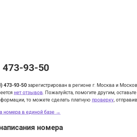
) 473-93-50
8) 473-93-50
зарегистрирован в регионе г. Москва и Москов
меется
нет отзывов
. Пожалуйста, помогите другим, оставьт
нформации, то можете сделать платную
проверку
, отправив
а номера в единой базе →
написания номера