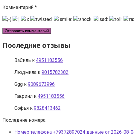
Комментарий
*
Последние отзывы
ВаСиль
к
4951183556
Людмила
к
9015782382
Ggg
к
9089673996
Гавриил
к
4951183556
Софья
к
9828413462
Последние номера
Номер телефона +79372897024 данные от 2026-08-08