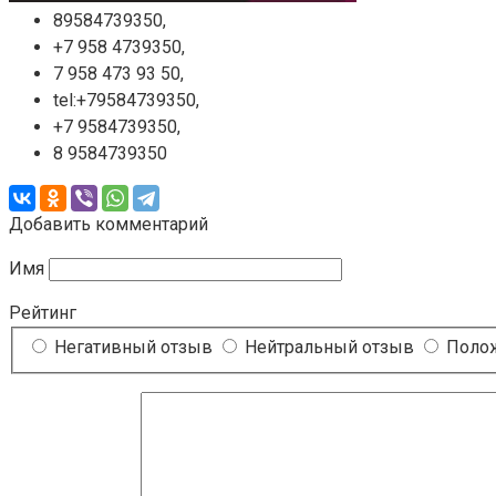
89584739350,
+7 958 4739350,
7 958 473 93 50,
tel:+79584739350,
+7 9584739350,
8 9584739350
Добавить комментарий
Имя
Рейтинг
Негативный отзыв
Нейтральный отзыв
Полож