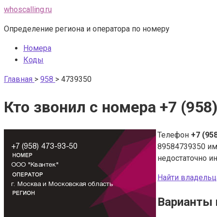
Перейти
whoscalling.ru
к
Определение региона и оператора по номеру
контенту
Номера
Коды
Главная
>
958
>
4739350
Кто звонил с номера +7 (958
Телефон
+7 (95
89584739350 и
недостаточно и
Найти владельц
Варианты 