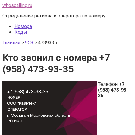
Перейти
whoscalling.ru
к
Определение региона и оператора по номеру
контенту
Номера
Коды
Главная
>
958
>
4739335
Кто звонил с номера +7
(958) 473-93-35
Телефон
+7
(958) 473-93-
35