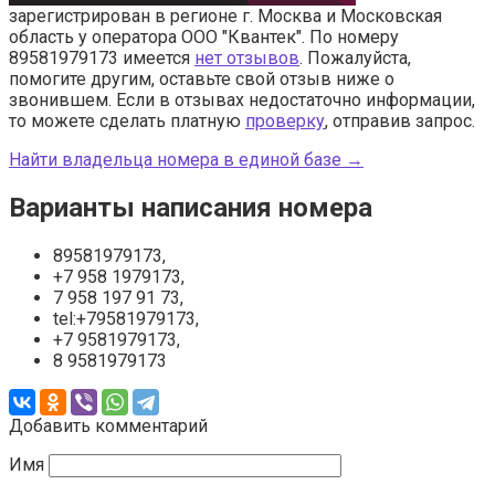
зарегистрирован в регионе г. Москва и Московская
область у оператора ООО "Квантек". По номеру
89581979173 имеется
нет отзывов
. Пожалуйста,
помогите другим, оставьте свой отзыв ниже о
звонившем. Если в отзывах недостаточно информации,
то можете сделать платную
проверку
, отправив запрос.
Найти владельца номера в единой базе →
Варианты написания номера
89581979173,
+7 958 1979173,
7 958 197 91 73,
tel:+79581979173,
+7 9581979173,
8 9581979173
Добавить комментарий
Имя