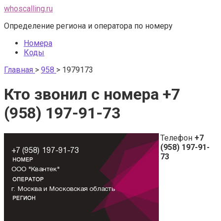
Перейти
whoscalling.ru
к
Определение региона и оператора по номеру
контенту
Номера
Коды
Главная
>
958
>
1979173
Кто звонил с номера +7
(958) 197-91-73
Телефон
+7
(958) 197-91-
73