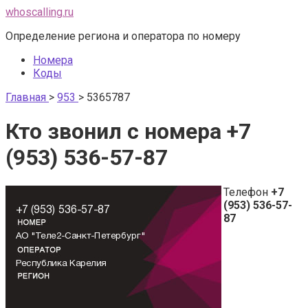
Перейти
whoscalling.ru
к
Определение региона и оператора по номеру
контенту
Номера
Коды
Главная
>
953
>
5365787
Кто звонил с номера +7
(953) 536-57-87
Телефон
+7
(953) 536-57-
87