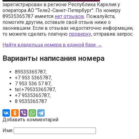
зарегистрирован в регионе Республика Карелия у
оператора АО "Теле2-Санкт-Петербург". По номеру
89535365787 имеется
нет отзывов
. Пожалуйста,
помогите другим, оставьте свой отзыв ниже о
звонившем. Если в отзывах недостаточно информации,
то можете сделать платную
проверку
, отправив запрос.
Найти владельца номера в единой базе →
Варианты написания номера
89535365787,
+7 953 5365787,
7 953 536 57 87,
tel:+79535365787,
+7 9535365787,
8 9535365787
Добавить комментарий
Имя