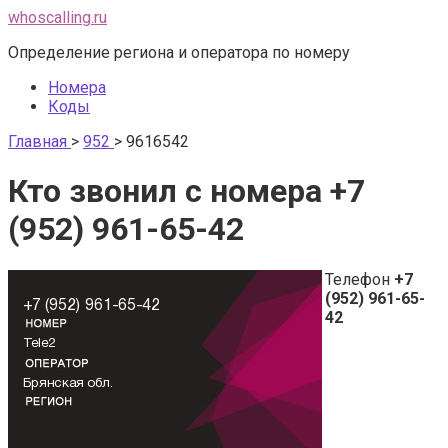
Перейти
whoscalling.ru
к
Определение региона и оператора по номеру
контенту
Номера
Коды
Главная
>
952
>
9616542
Кто звонил с номера +7
(952) 961-65-42
Телефон
+7
(952) 961-65-
42