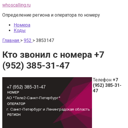
Перейти
whoscalling.ru
к
Определение региона и оператора по номеру
контенту
Номера
Коды
Главная
>
952
>
3853147
Кто звонил с номера +7
(952) 385-31-47
Телефон
+7
(952) 385-31-
47