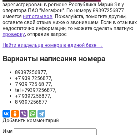
зарегистрирован в регионе Республика Марий Эл у
оператора ПАО "МегаФон". По номеру 89397256877
имеется
нет отзывов
. Пожалуйста, помогите другим,
оставьте свой отзыв ниже о звонившем. Если в отзывах
недостаточно информации, то можете сделать платную
проверку
, отправив запрос.
Найти владельца номера в единой базе →
Варианты написания номера
89397256877,
+7 939 7256877,
7 939 725 68 77,
tel:+79397256877,
+7 9397256877,
8 9397256877
Добавить комментарий
Имя