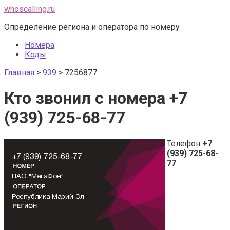
Перейти
whoscalling.ru
к
Определение региона и оператора по номеру
контенту
Номера
Коды
Главная
>
939
>
7256877
Кто звонил с номера +7
(939) 725-68-77
Телефон
+7
(939) 725-68-
77