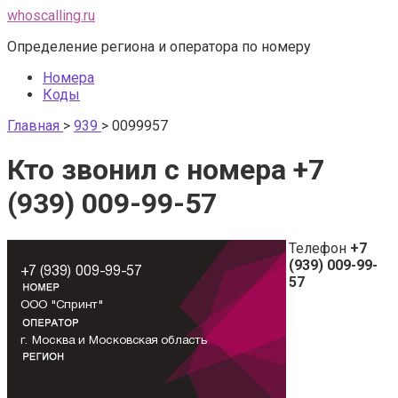
Перейти
whoscalling.ru
к
Определение региона и оператора по номеру
контенту
Номера
Коды
Главная
>
939
>
0099957
Кто звонил с номера +7
(939) 009-99-57
Телефон
+7
(939) 009-99-
57