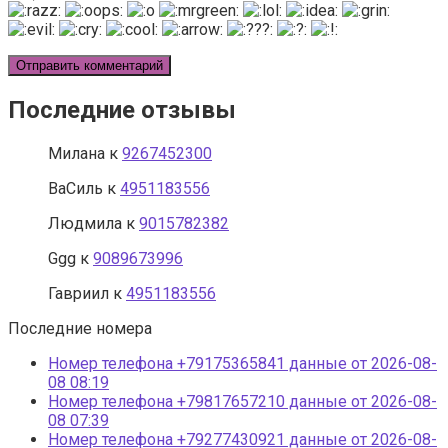
Последние отзывы
Милана
к
9267452300
ВаСиль
к
4951183556
Людмила
к
9015782382
Ggg
к
9089673996
Гавриил
к
4951183556
Последние номера
Номер телефона +79175365841 данные от 2026-08-
08 08:19
Номер телефона +79817657210 данные от 2026-08-
08 07:39
Номер телефона +79277430921 данные от 2026-08-