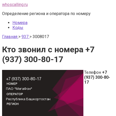
Перейти
whoscalling.ru
к
Определение региона и оператора по номеру
контенту
Номера
Коды
Главная
>
937
>
3008017
Кто звонил с номера +7
(937) 300-80-17
Телефон
+7
(937) 300-80-
17