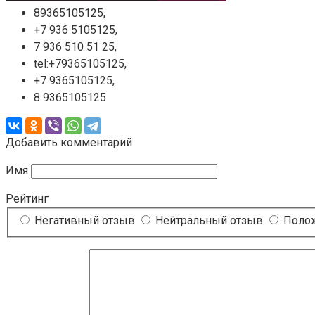
89365105125,
+7 936 5105125,
7 936 510 51 25,
tel:+79365105125,
+7 9365105125,
8 9365105125
Добавить комментарий
Имя
Рейтинг
Негативный отзыв
Нейтральный отзыв
Полож