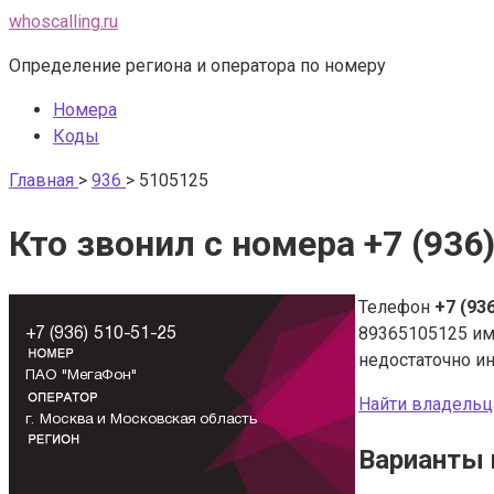
Перейти
whoscalling.ru
к
Определение региона и оператора по номеру
контенту
Номера
Коды
Главная
>
936
>
5105125
Кто звонил с номера +7 (936
Телефон
+7 (93
89365105125 и
недостаточно и
Найти владельц
Варианты 