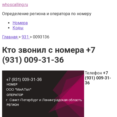
Перейти
whoscalling.ru
к
Определение региона и оператора по номеру
контенту
Номера
Коды
Главная
>
931
>
0093136
Кто звонил с номера +7
(931) 009-31-36
Телефон
+7
(931) 009-31-
36