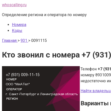
Перейти
whoscalling.ru
к
Определение региона и оператора по номеру
контенту
Номера
Коды
Главная
>
931
>
0091115
Кто звонил с номера +7 (931
Телефон
+7 (93
номеру 8931009
недостаточно и
Найти владельц
Варианты 