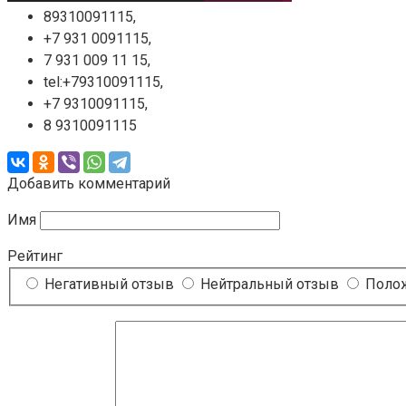
89310091115,
+7 931 0091115,
7 931 009 11 15,
tel:+79310091115,
+7 9310091115,
8 9310091115
Добавить комментарий
Имя
Рейтинг
Негативный отзыв
Нейтральный отзыв
Полож