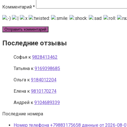
Комментарий
*
Последние отзывы
Софья
к
9828413462
Татьяна
к
9169398685
Ольга
к
9184012204
Елена
к
9810170274
Андрей
к
9104689339
Последние номера
Номер телефона +79883175658 данные от 2026-08-07