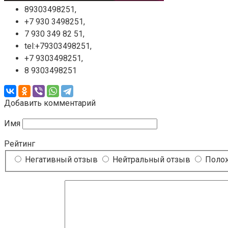
89303498251,
+7 930 3498251,
7 930 349 82 51,
tel:+79303498251,
+7 9303498251,
8 9303498251
Добавить комментарий
Имя
Рейтинг
Негативный отзыв
Нейтральный отзыв
Полож