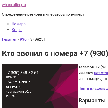
Перейти
whoscalling.ru
к
Определение региона и оператора по номеру
контенту
Номера
Коды
Главная
>
930
>
3498251
Кто звонил с номера +7 (930
Телефон
+7 (93
имеется
нет от
информации, то
Найти владельц
Варианты 