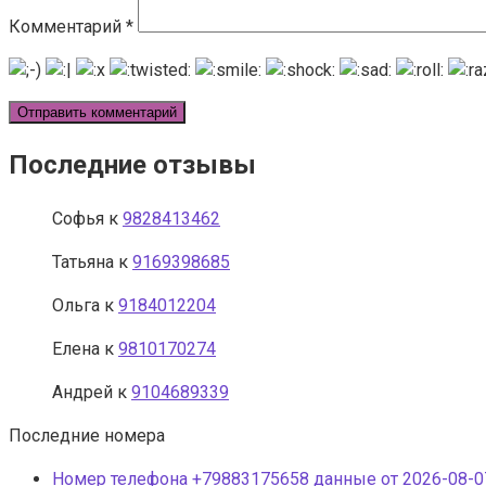
Комментарий
*
Последние отзывы
Софья
к
9828413462
Татьяна
к
9169398685
Ольга
к
9184012204
Елена
к
9810170274
Андрей
к
9104689339
Последние номера
Номер телефона +79883175658 данные от 2026-08-07