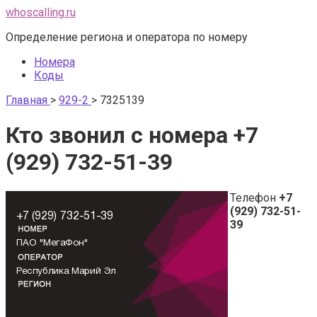
Перейти
whoscalling.ru
к
Определение региона и оператора по номеру
контенту
Номера
Коды
Главная
>
929-2
>
7325139
Кто звонил с номера +7
(929) 732-51-39
Телефон
+7
(929) 732-51-
39