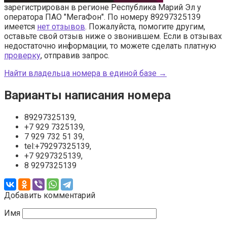
зарегистрирован в регионе Республика Марий Эл у
оператора ПАО "МегаФон". По номеру 89297325139
имеется
нет отзывов
. Пожалуйста, помогите другим,
оставьте свой отзыв ниже о звонившем. Если в отзывах
недостаточно информации, то можете сделать платную
проверку
, отправив запрос.
Найти владельца номера в единой базе →
Варианты написания номера
89297325139,
+7 929 7325139,
7 929 732 51 39,
tel:+79297325139,
+7 9297325139,
8 9297325139
Добавить комментарий
Имя