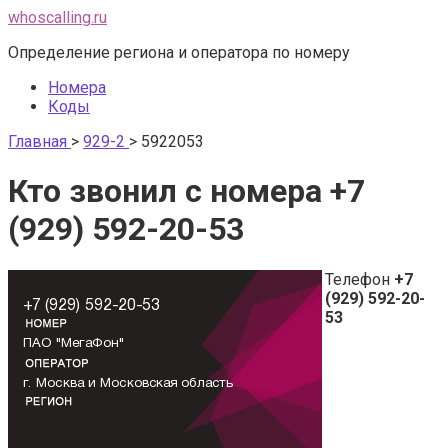
Перейти
whoscalling.ru
к
Определение региона и оператора по номеру
контенту
Номера
Коды
Главная
>
929-2
>
5922053
Кто звонил с номера +7
(929) 592-20-53
Телефон
+7
(929) 592-20-
53