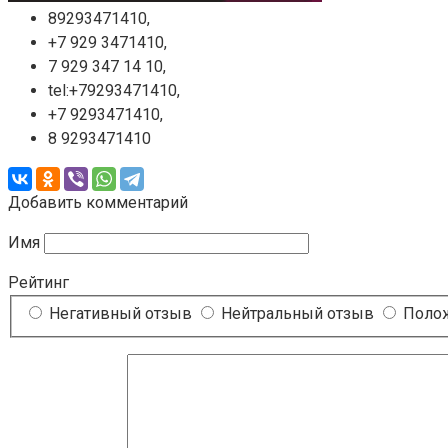
89293471410,
+7 929 3471410,
7 929 347 14 10,
tel:+79293471410,
+7 9293471410,
8 9293471410
Добавить комментарий
Имя
Рейтинг
Негативный отзыв
Нейтральный отзыв
Полож