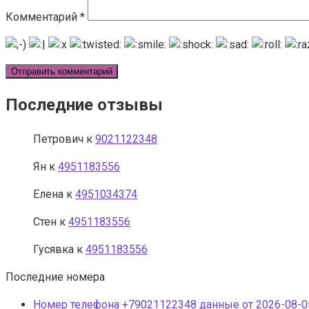
Комментарий
*
Последние отзывы
Петрович
к
9021122348
Ян
к
4951183556
Елена
к
4951034374
Стен
к
4951183556
Гусявка
к
4951183556
Последние номера
Номер телефона +79021122348 данные от 2026-08-05