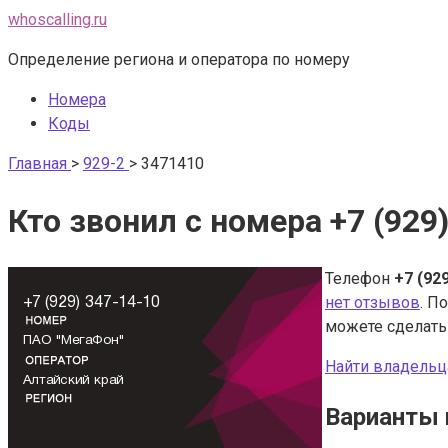
Перейти
whoscalling.ru
к
Определение региона и оператора по номеру
контенту
Номера
Коды
Главная
>
929-2
>
3471410
Кто звонил с номера +7 (929
Телефон
+7 (92
нет отзывов
. П
можете сделат
Найти владельц
Варианты 