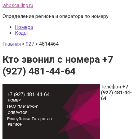
Перейти
whoscalling.ru
к
Определение региона и оператора по номеру
контенту
Номера
Коды
Главная
>
927
>
4814464
Кто звонил с номера +7
(927) 481-44-64
Телефон
+7
(927) 481-44-
64