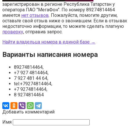
зарегистрирован в регионе Республика Татарстан у
оператора ПАО "МегаФон". По номеру 89274814464
имеется
нет отзывов
. Пожалуйста, помогите другим,
оставьте свой отзыв ниже о звонившем. Если в отзывах
недостаточно информации, то можете сделать платную
проверку
, отправив запрос.
Найти владельца номера в единой базе →
Варианты написания номера
89274814464,
+7 927 4814464,
7 927 481 44 64,
tel:+79274814464,
+7 9274814464,
8 9274814464
Добавить комментарий
Имя