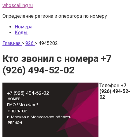
Перейти
whoscalling.ru
к
Определение региона и оператора по номеру
контенту
Номера
Коды
Главная
>
926
>
4945202
Кто звонил с номера +7
(926) 494-52-02
Телефон
+7
(926) 494-52-
02