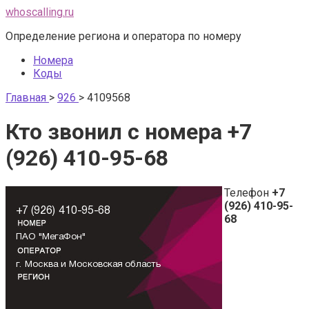
Перейти
whoscalling.ru
к
Определение региона и оператора по номеру
контенту
Номера
Коды
Главная
>
926
>
4109568
Кто звонил с номера +7
(926) 410-95-68
Телефон
+7
(926) 410-95-
68