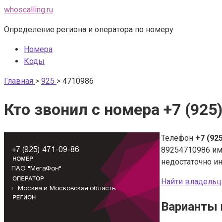
Перейти
whoscalling.ru
к
Определение региона и оператора по номеру
контенту
Номера
Коды
Главная
>
925
>
4710986
Кто звонил с номера +7 (925
Телефон
+7 (92
89254710986 и
недостаточно и
Найти владельц
Варианты 