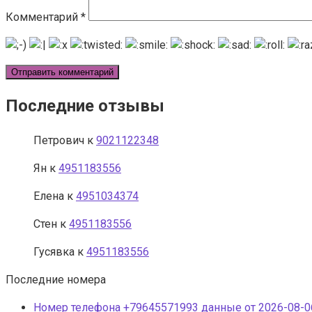
Комментарий
*
Последние отзывы
Петрович
к
9021122348
Ян
к
4951183556
Елена
к
4951034374
Стен
к
4951183556
Гусявка
к
4951183556
Последние номера
Номер телефона +79645571993 данные от 2026-08-06