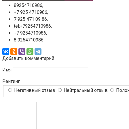
89254710986,
+7 925 4710986,
7 925 471 09 86,
tel:+79254710986,
+7 9254710986,
8 9254710986
Добавить комментарий
Имя
Рейтинг
Негативный отзыв
Нейтральный отзыв
Полож