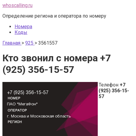
Перейти
whoscalling.ru
к
Определение региона и оператора по номеру
контенту
Номера
Коды
Главная
>
925
>
3561557
Кто звонил с номера +7
(925) 356-15-57
Телефон
+7
(925) 356-15-
57