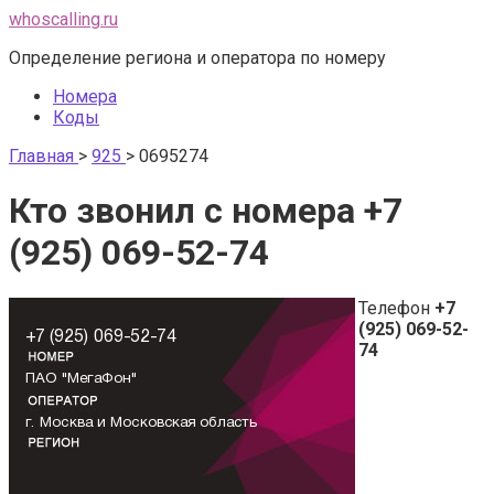
Перейти
whoscalling.ru
к
Определение региона и оператора по номеру
контенту
Номера
Коды
Главная
>
925
>
0695274
Кто звонил с номера +7
(925) 069-52-74
Телефон
+7
(925) 069-52-
74