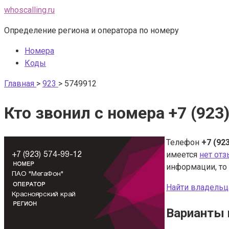
Перейти
whoscalling.ru
к
Определение региона и оператора по номеру
контенту
Номера
Коды
Главная
>
923
>
5749912
Кто звонил с номера +7 (923
Телефон
+7 (92
имеется
нет от
информации, то
Найти владельц
Варианты 