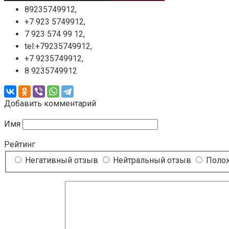
89235749912,
+7 923 5749912,
7 923 574 99 12,
tel:+79235749912,
+7 9235749912,
8 9235749912
Добавить комментарий
Имя
Рейтинг
Негативный отзыв
Нейтральный отзыв
Полож