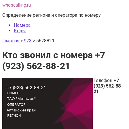
Перейти
whoscalling.ru
к
Определение региона и оператора по номеру
контенту
Номера
Коды
Главная
>
923
>
5628821
Кто звонил с номера +7
(923) 562-88-21
Телефон
+7
(923) 562-88-
21