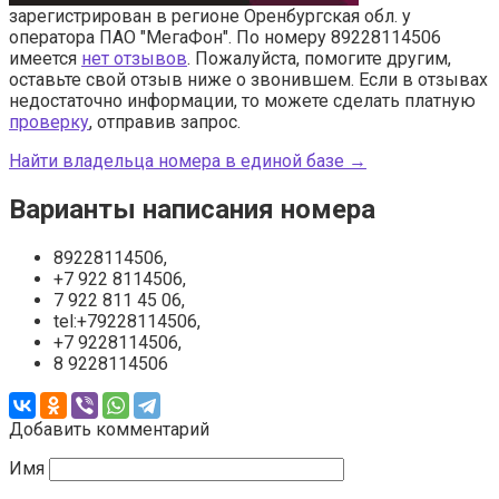
зарегистрирован в регионе Оренбургская обл. у
оператора ПАО "МегаФон". По номеру 89228114506
имеется
нет отзывов
. Пожалуйста, помогите другим,
оставьте свой отзыв ниже о звонившем. Если в отзывах
недостаточно информации, то можете сделать платную
проверку
, отправив запрос.
Найти владельца номера в единой базе →
Варианты написания номера
89228114506,
+7 922 8114506,
7 922 811 45 06,
tel:+79228114506,
+7 9228114506,
8 9228114506
Добавить комментарий
Имя