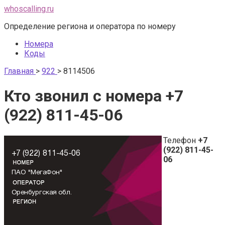
Перейти
whoscalling.ru
к
Определение региона и оператора по номеру
контенту
Номера
Коды
Главная
>
922
>
8114506
Кто звонил с номера +7
(922) 811-45-06
Телефон
+7
(922) 811-45-
06