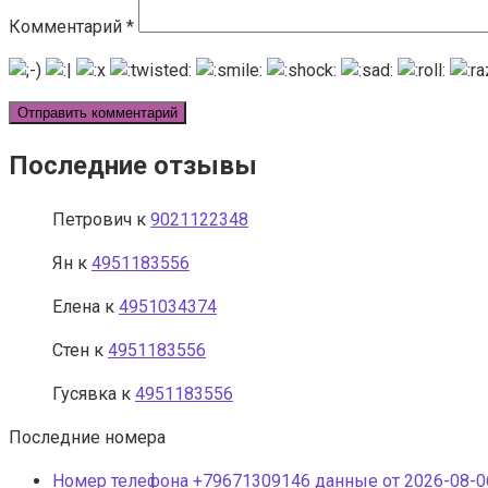
Комментарий
*
Последние отзывы
Петрович
к
9021122348
Ян
к
4951183556
Елена
к
4951034374
Стен
к
4951183556
Гусявка
к
4951183556
Последние номера
Номер телефона +79671309146 данные от 2026-08-06