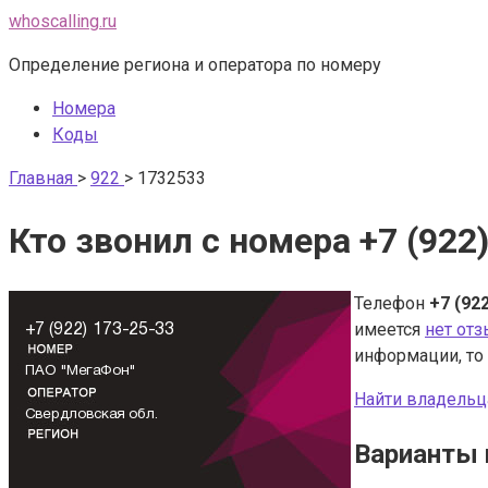
Перейти
whoscalling.ru
к
Определение региона и оператора по номеру
контенту
Номера
Коды
Главная
>
922
>
1732533
Кто звонил с номера +7 (922
Телефон
+7 (92
имеется
нет от
информации, то
Найти владельц
Варианты 