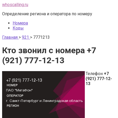
Перейти
whoscalling.ru
к
Определение региона и оператора по номеру
контенту
Номера
Коды
Главная
>
921
>
7771213
Кто звонил с номера +7
(921) 777-12-13
Телефон
+7
(921) 777-12-
13