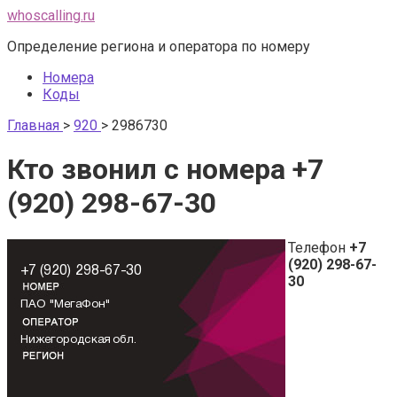
Перейти
whoscalling.ru
к
Определение региона и оператора по номеру
контенту
Номера
Коды
Главная
>
920
>
2986730
Кто звонил с номера +7
(920) 298-67-30
Телефон
+7
(920) 298-67-
30